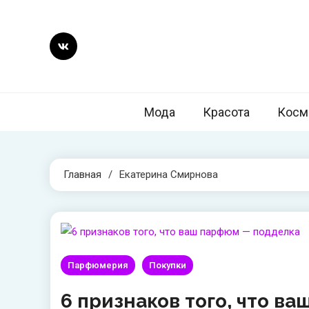
Перейти
к
содержимому
style2day.r
Стил
Мода
Красота
Косм
Главная
Екатерина Смирнова
Парфюмерия
Покупки
6 признаков того, что ва