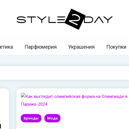
u
ь сегодня
етика
Парфюмерия
Украшения
Покупки
Бренды
Мода
ш