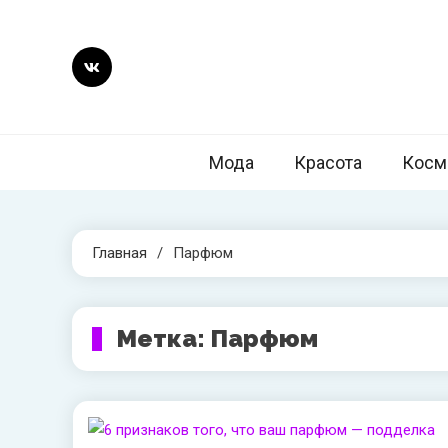
Перейти
к
содержимому
style2day.r
Стил
Мода
Красота
Косм
Главная
Парфюм
Метка:
Парфюм