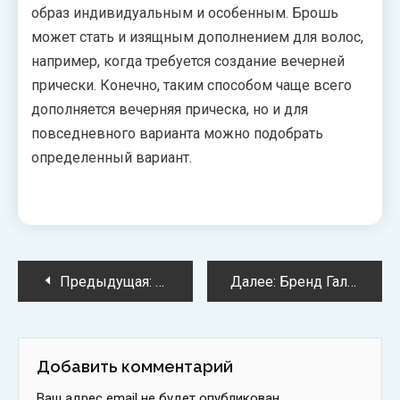
образ индивидуальным и особенным. Брошь
может стать и изящным дополнением для волос,
например, когда требуется создание вечерней
прически. Конечно, таким способом чаще всего
дополняется вечерняя прическа, но и для
повседневного варианта можно подобрать
определенный вариант.
Навигация
Предыдущая:
Бренд Chapurin: элегантность детал
Далее:
Бренд Гальяно: история дизайнера
по
записям
Добавить комментарий
Ваш адрес email не будет опубликован.