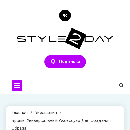
Перейти
к
содержимому
style2day.ru
Стиль сегодня
Подписка
Главная
Украшения
Брошь: Универсальный Аксессуар Для Создания
Образа